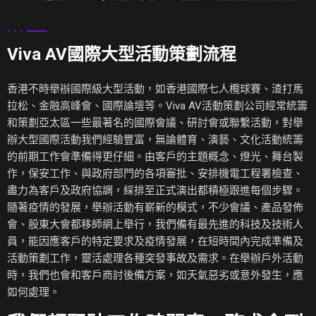
Viva AV國際大型活動策劃流程
香港不時舉辦國際級大型活動，如香港國際七人欖球賽、渣打馬
拉松、金融高峰會、國際論壇等。Viva AV活動策劃公司經常統籌
和策劃亞太區一些最著名的國際會議、研討會或聯繫活動，對舉
辦大型國際活動我們經驗豐富，無論體育、演藝、文化活動統籌
的前期工作會準備得更仔細。由客戶的主題概念、燈光、舞台製
作，保安工作、與政府部門的各項審批、安排機電工程署檢查、
盡力為客戶及政府協調，綵排至正式演出都積極跟進每個步驟。
隨著疫情的發展，舉辦活動有嶄新的模式，不少會議、產品發佈
會、股東大會都移師網上舉行，我們備有最先進的科技及技術人
員，能因應客戶的特定要求及疫情發展，在短時間內完成準備及
活動策劃工作，靈活處理各種突發事故及需求。在舉辦戶外活動
時，我們也會和客戶商討後備方案，如天氣惡劣或意外發生，應
如何處理。