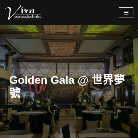
Skip
to
content
Golden Gala @ 世界夢
號